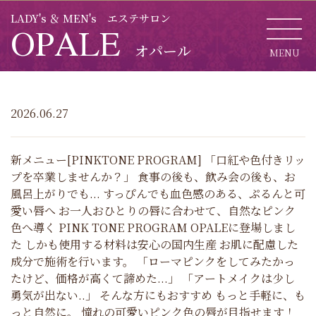
LADY's ＆ MEN's エステサロン
OPALE
オパール
MENU
CL
2026.06.27
新メニュー[PINKTONE PROGRAM] 「口紅や色付きリッ
プを卒業しませんか？」 食事の後も、飲み会の後も、お
風呂上がりでも... すっぴんでも血色感のある、ぷるんと可
愛い唇へ お一人おひとりの唇に合わせて、自然なピンク
色へ導く PINK TONE PROGRAM OPALEに登場しまし
た しかも使用する材料は安心の国内生産 お肌に配慮した
成分で施術を行います。 「ローマピンクをしてみたかっ
たけど、価格が高くて諦めた...」 「アートメイクは少し
勇気が出ない..」 そんな方にもおすすめ もっと手軽に、も
っと自然に。 憧れの可愛いピンク色の唇が目指せます！