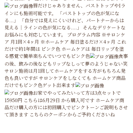
唇だけじゃありません、バストトップやIラ
インにも施術可能です。 「バストトップの色が気にな
る...」 「自分では見えにくいけれど、パートナーからは
見える｜ラインの色が気になる....」 そんなデリケートな
お悩みにも対応しています。 プログラム内容 ※サロンケ
ア 月1回×4ヶ月 ※ホームケア 毎日塗るだけ×4ヶ月 これ
だけで約1年間は ピンク色 ホームケアは 毎日リップを塗
る感覚で簡単楽ちんでいつでもピンク色
食事
の後、飲みの後などもリップなしって夢のようじゃない笑
サロン施術は月1回してホームケアをする方がもちろん発
色も良いですが サロンケアをしなくても ホームケア商品
だけでもピンク色ゲット出来ます
お家でやってみたいって方は3点セットで
15950円 こちらは6月29日 から購入可です ホームケア商
品だけ購入の方には初回購入でピンクトーンご説明もさせ
て頂きます こちらのクーポンからご予約くださいね