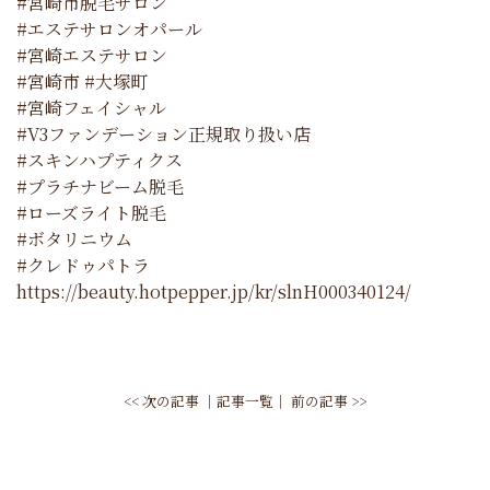
#宮崎市脱毛サロン
#エステサロンオパール
#宮崎エステサロン
#宮崎市 #大塚町
#宮崎フェイシャル
#V3ファンデーション正規取り扱い店
#スキンハプティクス
#プラチナビーム脱毛
#ローズライト脱毛
#ボタリニウム
#クレドゥパトラ
https://beauty.hotpepper.jp/kr/slnH000340124/
<< 次の記事
│
記事一覧
│
前の記事 >>