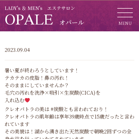
LADY's ＆ MEN's エステサロン
OPALE
オパール
MENU
CL
2023.09.04
暑い夏が終わろうとしています！
テカテカの皮脂！鼻の汚れ！
そのままにしていませんか？
毛穴の汚れを洗浄×吸引×生炭酸(CICA)を
入れ込む
クレオパトラの美は #炭酸とも言われており！
クレオパトラの肌年齢は享年39歳時点で15歳だったと言わ
れています
その美貌は！湖から湧き出た天然炭酸で朝晩2回ずつの全
身水浴を行っていたてされています