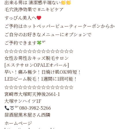
出来る男は 清潔感半端ない
毛穴洗浄効果で #ニキビケア
すっぴん美人へ
ご予約はホットペッパービューティークーポンからか
ご自分のお好きなメニューにオプションで
ご予約できます
*゜
☆☆☆☆☆☆☆☆☆☆☆☆☆☆☆
女性＆男性＆キッズ脱毛サロン
[エステサロンOPALEオパール]
早い！痛み極少！日焼け肌OK!時短！
LEDビーム脱毛！1週間に1回可能！
☆☆☆☆☆☆☆☆☆☆☆☆☆☆☆
宮崎市大塚町天神後2661-1
大塚サンハイツ1F
*ﾟ080-3982-5266
居酒屋黒木屋さん西隣
ホームページ