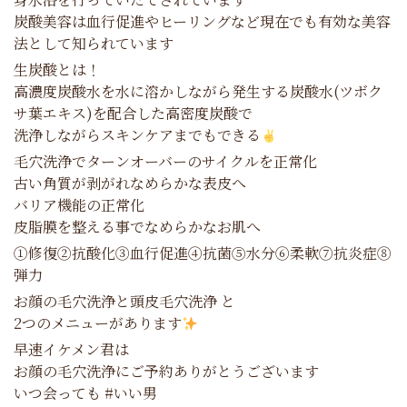
炭酸美容は血行促進やヒーリングなど現在でも有効な美容
法として知られています
生炭酸とは！
高濃度炭酸水を水に溶かしながら発生する炭酸水(ツボク
サ葉エキス)を配合した高密度炭酸で
洗浄しながらスキンケアまでもできる
毛穴洗浄でターンオーバーのサイクルを正常化
古い角質が剥がれなめらかな表皮へ
バリア機能の正常化
皮脂膜を整える事でなめらかなお肌へ
①修復②抗酸化③血行促進④抗菌⑤水分⑥柔軟⑦抗炎症⑧
弾力
お顔の毛穴洗浄と頭皮毛穴洗浄 と
2つのメニューがあります
早速イケメン君は
お顔の毛穴洗浄にご予約ありがとうございます
いつ会っても #いい男