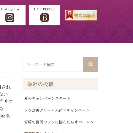
Instagram
HOT PEPPER
最近の投稿
店され
ない
夏のキャンペーンスタート
当サロ
の
シワ改善クリーム入荷×キャンペーン
中脱毛
宮崎で目尻のシワに悩んだらオパールへ