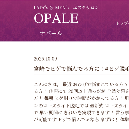
LADY's ＆ MEN's エステサロン
OPALE
トップ
オパール
2025.10.09
宮崎でヒゲで悩んでる方に！#ヒゲ脱
こんにちは。 最近 おひげで悩まれている方
る方！ 他店にて 20回以上通っだが 全然効
方！ 毎朝 ヒゲ剃りで時間がかかってる方！ 
ンのローズライト脱毛では 最新式 ローズライ
で 早い期間に きれいを実現できます と言う
が可能です ヒゲで悩んでるなら まずは！ 体