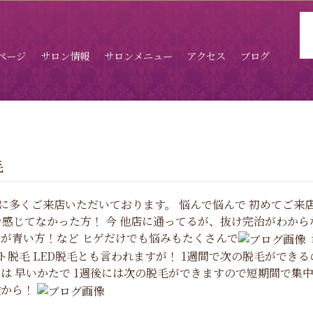
ページ
サロン情報
サロンメニュー
アクセス
ブログ
毛
々に多くご来店いただいております。 悩んで悩んで 初めてご来
果を感じてなかった方！ 今 他店に通ってるが、抜け完治がわから
肌が青い方！など ヒゲだけでも悩みもたくさんで
ト脱毛 LED脱毛とも言われますが！ 1週間で次の脱毛ができる
事は 早いかたで 1週後には次の脱毛ができますので短期間で集
験から！