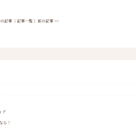
 次の記事
│
記事一覧
│
前の記事 >>
へ
ィア
なら！