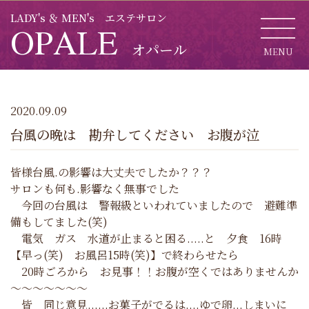
LADY's ＆ MEN's エステサロン
OPALE
オパール
MENU
CL
2020.09.09
台風の晩は 勘弁してください お腹が泣
皆様台風.の影響は大丈夫でしたか？？？
サロンも何も.影響なく無事でした
今回の台風は 警報級といわれていましたので 避難準
備もしてました(笑)
電気 ガス 水道が止まると困る.....と 夕食 16時
【早っ(笑) お風呂15時(笑)】で終わらせたら
20時ごろから お見事！！お腹が空くではありませんか
～～～～～～～
皆 同じ意見......お菓子がでるは....ゆで卵...しまいに