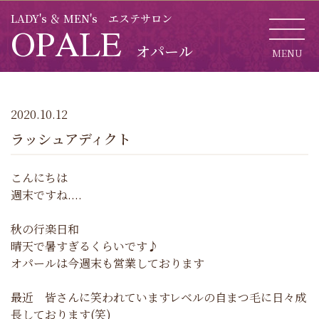
LADY's ＆ MEN's エステサロン
OPALE
オパール
MENU
CL
2020.10.12
ラッシュアディクト
こんにちは
週末ですね....
秋の行楽日和
晴天で暑すぎるくらいです♪
オパールは今週末も営業しております
最近 皆さんに笑われていますレベルの自まつ毛に日々成
長しております(笑)