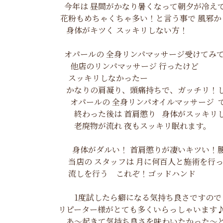
今年は 昼間がかなり暑くなって朝夕が冷え
花粉もめちゃくちゃ多い！と言う事で 風邪
身体がキツく スッキリしない方！
オパールの 全身リンパマッサージ受けてみ
他店のリンパマッサージ 行ったけど
スッキリしなかったー
かなりの肩凝り、頭痛持ちで、ガッチリ！し
オパールの 全身リンパオイルマッサージ 
終わった後は 首肩懲り 身体がスッキリ
老廃物が流れ 夜もスッキリ眠れます。
身体がダルい！ 首肩懲りが凄いキツい！
当店の スタッフは 月に何百人と施術を行っ
流しを行う これぞ！ゴッドハンド
1度試したら癖になる気持ち良さですので
リピーター様がとても多くいらっしゃいます♪
あ～起きて気持ち良さを味わいたかった～