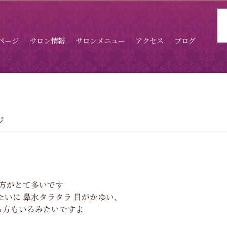
ページ
サロン情報
サロンメニュー
アクセス
ブログ
ジ
方がとて多いです
いに 鼻水タラタラ 目がかゆい、
る方もいるみたいですよ