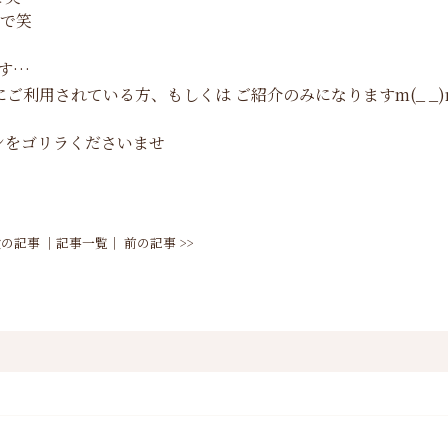
ので笑
す…
利用されている方、もしくは ご紹介のみになりますm(_ _)
をゴリラくださいませ
 次の記事
│
記事一覧
│
前の記事 >>