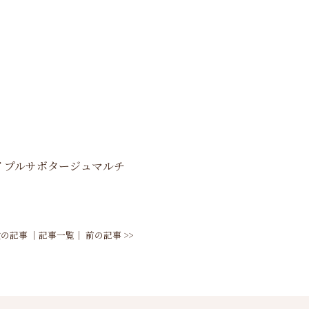
イプルサボタージュマルチ
 次の記事
│
記事一覧
│
前の記事 >>