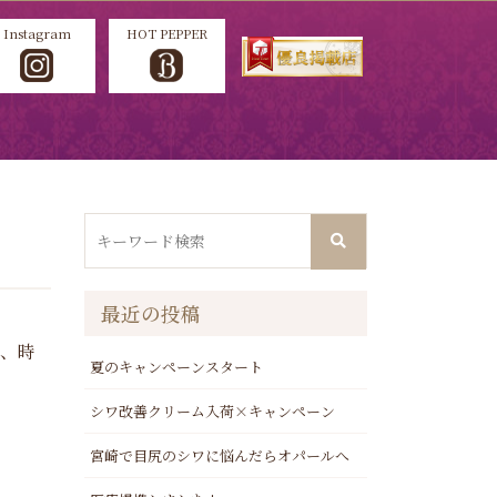
Instagram
HOT PEPPER
最近の投稿
ア、時
夏のキャンペーンスタート
シワ改善クリーム入荷×キャンペーン
宮崎で目尻のシワに悩んだらオパールへ