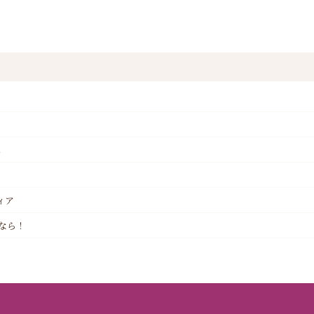
へ
ィア
なら！